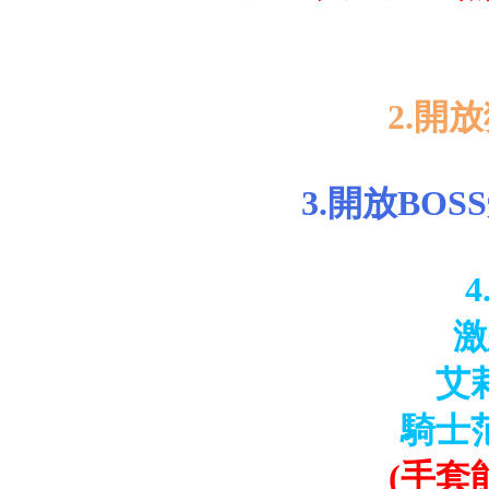
2.開
3.開放BO
激
艾
騎士
(手套