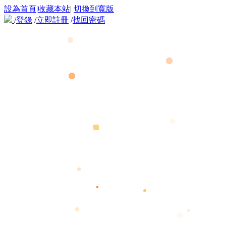
設為首頁
|
收藏本站
|
切換到寬版
/
登錄
/
立即註冊
/
找回密碼