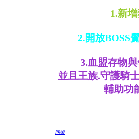
1.新
2.開放BOS
3.血盟存物
並且王族.守護騎
輔助功
回復