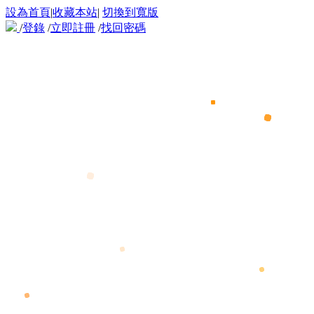
設為首頁
|
收藏本站
|
切換到寬版
/
登錄
/
立即註冊
/
找回密碼