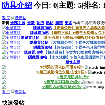
防具介紹
今日:
0
|
主題:
5
|
排名:
返 回
新窗
全部主題
最新
熱門
熱帖
精華
更多
作者
回復/查看
最後
隱藏置頂帖
【更新公告】新遺忘之島與古
隱藏置頂帖
【遊戲下載】✨霸亨天堂懶人包下
隱藏置頂帖
【新手必看】✨開放地圖與額外設置掉
隱藏置頂帖
【攻城戰公告】✨霸亨攻城戰規則
隱藏置頂帖
【超值儲值】✨霸亨包月戰鬥禮
隱藏置頂帖
【超值儲值】✨官方代推廣與直播包月
隱藏置頂帖
【永久活動】✨加入血盟週週領元
版塊主題
✨污濁的瑪依奴耳環介紹✨
✨第三戒指欄位永恆戒指介紹✨
✨過安定防具加成✨
✨霸亨系列耳環介紹✨
✨屬性內衣與長靴介紹✨
返 回
快速發帖