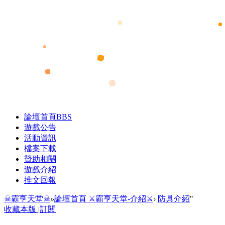
論壇首頁
BBS
遊戲公告
活動資訊
檔案下載
贊助相關
遊戲介紹
推文回報
☠霸亨天堂☠
»
論壇首頁
⚔霸亨天堂-介紹⚔
›
防具介紹
"
收藏本版
|
訂閱